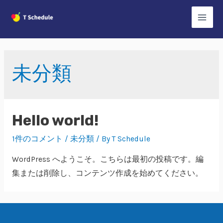
コ
ン
Main
テ
Men
ン
ツ
未分類
へ
ス
キ
Hello world!
ッ
プ
1件のコメント
/
未分類
/ By
T Schedule
WordPress へようこそ。こちらは最初の投稿です。編
集または削除し、コンテンツ作成を始めてください。