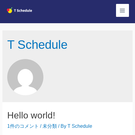
コ
ン
Main
テ
Men
ン
ツ
T Schedule
へ
ス
キ
ッ
プ
Hello world!
1件のコメント
/
未分類
/ By
T Schedule